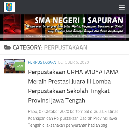
Skip to content
CATEGORY:
PERPUSTAKAAN
PERPUSTAKAAN
OCTOBER 6, 2020
0
Perpustakaan GRHA WIDYATAMA
Meraih Prestasi Juara III Lomba
Perpustakaan Sekolah Tingkat
Provinsi jawa Tengah
Rabu, 07 Oktober 2020 bertempat di aula L.4 Dinas
Kearsipan dan Perpustakaan Daerah Provinsi Jawa
Tengah dilaksanakan penyerahan hadiah bagi