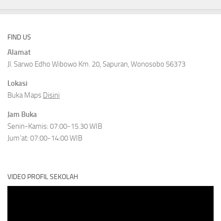
FIND US
Alamat
Jl. Sarwo Edho Wibowo Km. 20, Sapuran, Wonosobo 56373
Lokasi
Buka Maps
Disini
Jam Buka
Senin-Kamis: 07:00-15.30 WIB
Jum’at: 07:00-14:00 WIB
VIDEO PROFIL SEKOLAH
Video
Player