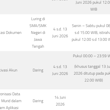
Juni 2026 pukul 12.
WIB
Luring di
SMA/SMK
Senin – Sabtu pukul 0
4 s.d. 13
ikasi Dokumen
Negeri di
s.d 15.00 WIB, istirah
Juni 2026
Jawa
pukul 12.00 s.d 13.00 
Tengah
Pukul 00:00 – 23:59 
(khusus tanggal 13 Ju
4 s.d. 13
ivasi Akun
Daring
2026 ditutup pada pu
Juni 2026
22.00 WIB)
ronisasi Data
14 Juni
 Murid dalam
Daring
2026
tem Aplikasi