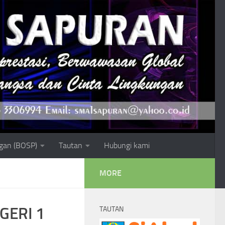
gan (BOSP)
Tautan
Hubungi kami
MORE
GERI 1
TAUTAN