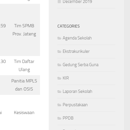
December 2019
.59
Tim SPMB
CATEGORIES
Prov. Jateng
Agenda Sekolah
Ekstrakurikuler
.30
Tim Daftar
Gedung Serba Guna
Ulang
KIR
Panitia MPLS
dan OSIS
Laporan Sekolah
Perpustakaan
i
Kesiswaan
PPDB