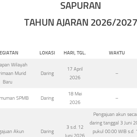
SAPURAN
TAHUN AJARAN 2026/202
EGIATAN
LOKASI
HARI, TGL.
WAKTU
apan Wilayah
17 April
rimaan Murid
Daring
–
2026
Baru
18 Mei
umuman SPMB
Daring
–
2026
Pengajuan akun seca
daring tanggal 3 Juni 
3 s.d. 12
gajuan Akun
Daring
pukul 00.00 WIB s.d. 
Juni 2026