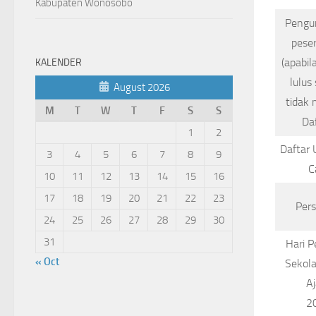
Kabupaten Wonosobo
Pengu
pese
(apabil
KALENDER
lulus 
August 2026
tidak
M
T
W
T
F
S
S
Da
1
2
Daftar 
3
4
5
6
7
8
9
C
10
11
12
13
14
15
16
17
18
19
20
21
22
23
Per
24
25
26
27
28
29
30
31
Hari 
« Oct
Sekol
Aj
2