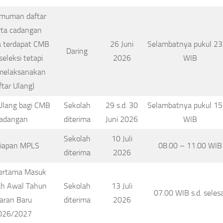
muman daftar
rta cadangan
a terdapat CMB
26 Juni
Selambatnya pukul 23
Daring
seleksi tetapi
2026
WIB
 melaksanakan
ftar Ulang)
Ulang bagi CMB
Sekolah
29 s.d. 30
Selambatnya pukul 15
adangan
diterima
Juni 2026
WIB
Sekolah
10 Juli
siapan MPLS
08.00 – 11.00 WIB
diterima
2026
Pertama Masuk
ah Awal Tahun
Sekolah
13 Juli
07.00 WIB s.d. selesa
aran Baru
diterima
2026
026/2027