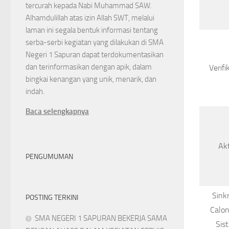
tercurah kepada Nabi Muhammad SAW.
Alhamdulillah atas izin Allah SWT, melalui
laman ini segala bentuk informasi tentang
serba-serbi kegiatan yang dilakukan di SMA
Negeri 1 Sapuran dapat terdokumentasikan
dan terinformasikan dengan apik, dalam
Verif
bingkai kenangan yang unik, menarik, dan
indah.
Baca selengkapnya
Akt
PENGUMUMAN
Sink
POSTING TERKINI
Calon
SMA NEGERI 1 SAPURAN BEKERJA SAMA
Sis