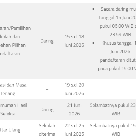
Secara daring mul
tanggal 15 Juni 2
pukul 06.00 WIB s
aran/Pemilihan
23.59 WIB
kolah dan
15 s.d. 18
Daring
Khusus tanggal 
ahan Pilihan
Juni 2026
Juni 2026
ndaftaran
pendaftaran ditu
pada pukul 15.00 
asi dan Masa
19 s.d. 20
–
Tenang
Juni 2026
umuman Hasil
21 Juni
Selambatnya pukul 23
Daring
Seleksi
2026
WIB
Sekolah
22 s.d. 25
Selambatnya pukul 15
ftar Ulang
diterima
Juni 2026
WIB