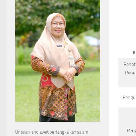
K
Penet
Pene
Peng
Pen
Untaian sholawat bertangkaikan salam