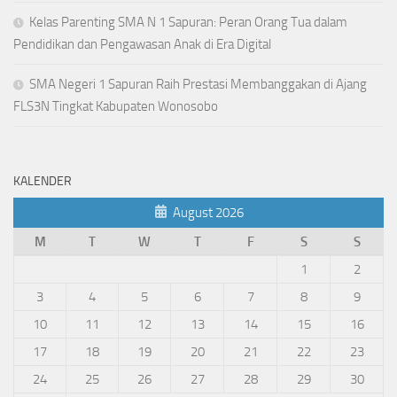
Kelas Parenting SMA N 1 Sapuran: Peran Orang Tua dalam
Pendidikan dan Pengawasan Anak di Era Digital
SMA Negeri 1 Sapuran Raih Prestasi Membanggakan di Ajang
FLS3N Tingkat Kabupaten Wonosobo
KALENDER
August 2026
M
T
W
T
F
S
S
1
2
3
4
5
6
7
8
9
10
11
12
13
14
15
16
17
18
19
20
21
22
23
24
25
26
27
28
29
30