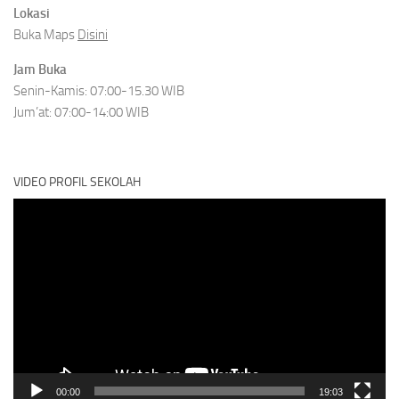
Lokasi
Buka Maps
Disini
Jam Buka
Senin-Kamis: 07:00-15.30 WIB
Jum’at: 07:00-14:00 WIB
VIDEO PROFIL SEKOLAH
Video
Player
00:00
19:03