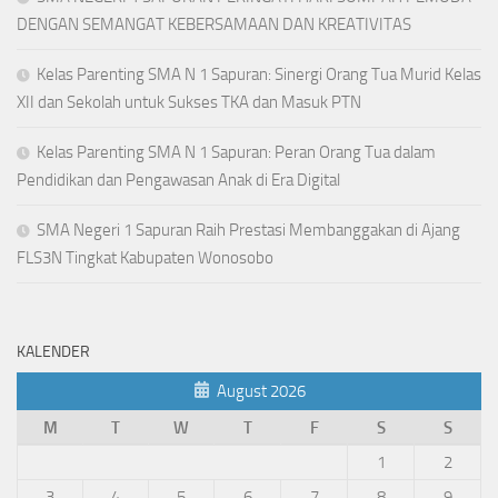
DENGAN SEMANGAT KEBERSAMAAN DAN KREATIVITAS
Kelas Parenting SMA N 1 Sapuran: Sinergi Orang Tua Murid Kelas
XII dan Sekolah untuk Sukses TKA dan Masuk PTN
Kelas Parenting SMA N 1 Sapuran: Peran Orang Tua dalam
Pendidikan dan Pengawasan Anak di Era Digital
SMA Negeri 1 Sapuran Raih Prestasi Membanggakan di Ajang
FLS3N Tingkat Kabupaten Wonosobo
KALENDER
August 2026
M
T
W
T
F
S
S
1
2
3
4
5
6
7
8
9