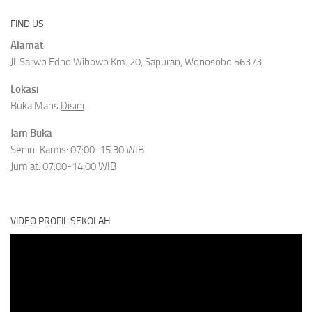
FIND US
Alamat
Jl. Sarwo Edho Wibowo Km. 20, Sapuran, Wonosobo 56373
Lokasi
Buka Maps
Disini
Jam Buka
Senin-Kamis: 07:00-15.30 WIB
Jum’at: 07:00-14:00 WIB
VIDEO PROFIL SEKOLAH
Video
Player