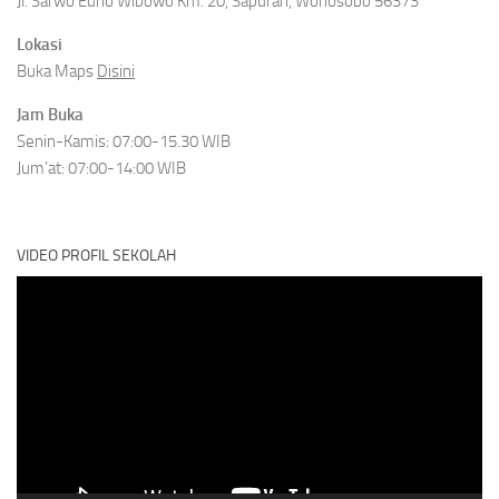
Jl. Sarwo Edho Wibowo Km. 20, Sapuran, Wonosobo 56373
Lokasi
Buka Maps
Disini
Jam Buka
Senin-Kamis: 07:00-15.30 WIB
Jum’at: 07:00-14:00 WIB
VIDEO PROFIL SEKOLAH
Video
Player