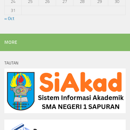
24
25
26
27
28
29
30
31
« Oct
MORE
TAUTAN