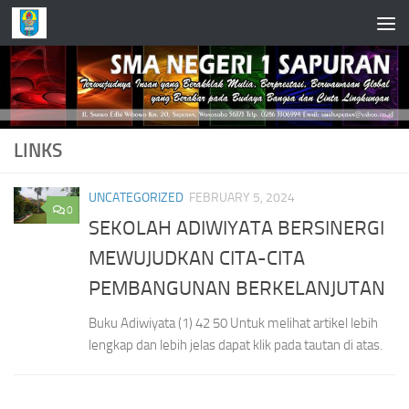
Skip to content
LINKS
UNCATEGORIZED
FEBRUARY 5, 2024
0
SEKOLAH ADIWIYATA BERSINERGI
MEWUJUDKAN CITA-CITA
PEMBANGUNAN BERKELANJUTAN
Buku Adiwiyata (1) 42 50 Untuk melihat artikel lebih
lengkap dan lebih jelas dapat klik pada tautan di atas.