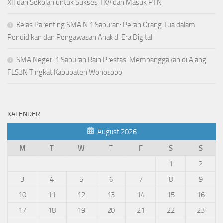
XII dan Sekolah untuk Sukses TKA dan Masuk PTN
Kelas Parenting SMA N 1 Sapuran: Peran Orang Tua dalam
Pendidikan dan Pengawasan Anak di Era Digital
SMA Negeri 1 Sapuran Raih Prestasi Membanggakan di Ajang
FLS3N Tingkat Kabupaten Wonosobo
KALENDER
August 2026
M
T
W
T
F
S
S
1
2
3
4
5
6
7
8
9
10
11
12
13
14
15
16
17
18
19
20
21
22
23