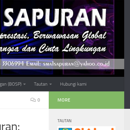
gan (BOSP)
Tautan
Hubungi kami
0
MORE
TAUTAN
ran: