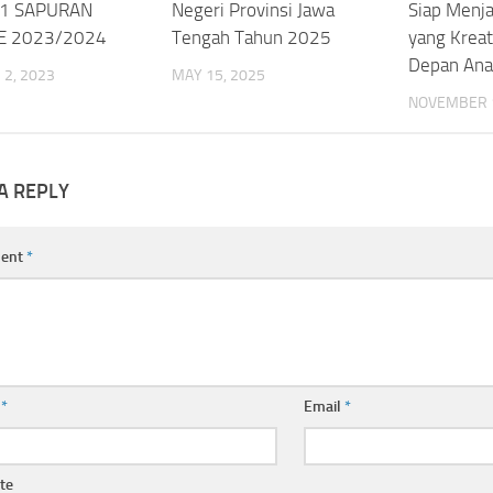
 1 SAPURAN
Negeri Provinsi Jawa
Siap Menja
E 2023/2024
Tengah Tahun 2025
yang Kreat
Depan Ana
2, 2023
MAY 15, 2025
NOVEMBER 1
A REPLY
ent
*
e
*
Email
*
te