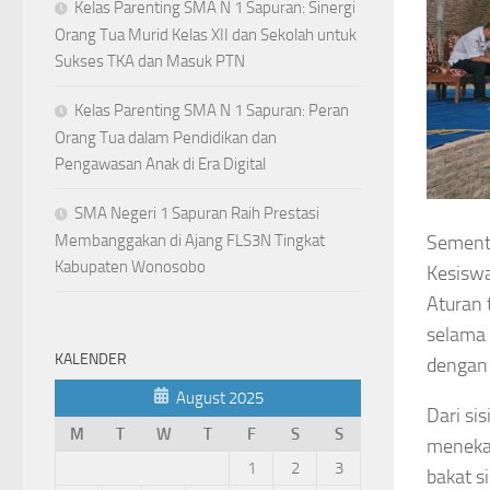
Kelas Parenting SMA N 1 Sapuran: Sinergi
Orang Tua Murid Kelas XII dan Sekolah untuk
Sukses TKA dan Masuk PTN
Kelas Parenting SMA N 1 Sapuran: Peran
Orang Tua dalam Pendidikan dan
Pengawasan Anak di Era Digital
SMA Negeri 1 Sapuran Raih Prestasi
Membanggakan di Ajang FLS3N Tingkat
Sementa
Kabupaten Wonosobo
Kesiswa
Aturan 
selama 
KALENDER
dengan 
August 2025
Dari si
M
T
W
T
F
S
S
meneka
1
2
3
bakat s