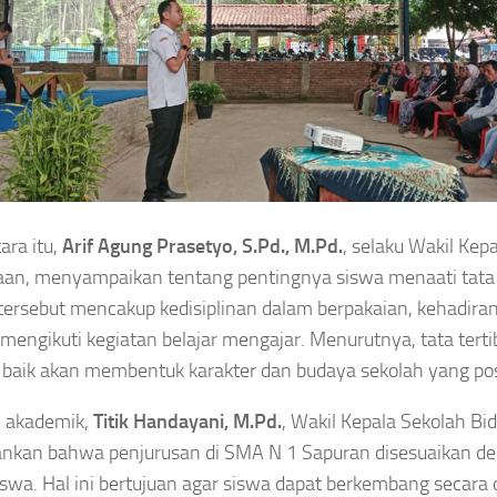
ra itu,
Arif Agung Prasetyo, S.Pd., M.Pd.
, selaku Wakil Kep
an, menyampaikan tentang pentingnya siswa menaati tata t
tersebut mencakup kedisiplinan dalam berpakaian, kehadiran
mengikuti kegiatan belajar mengajar. Menurutnya, tata terti
baik akan membentuk karakter dan budaya sekolah yang posi
si akademik,
Titik Handayani, M.Pd.
, Wakil Kepala Sekolah Bi
nkan bahwa penjurusan di SMA N 1 Sapuran disesuaikan d
iswa. Hal ini bertujuan agar siswa dapat berkembang secara 