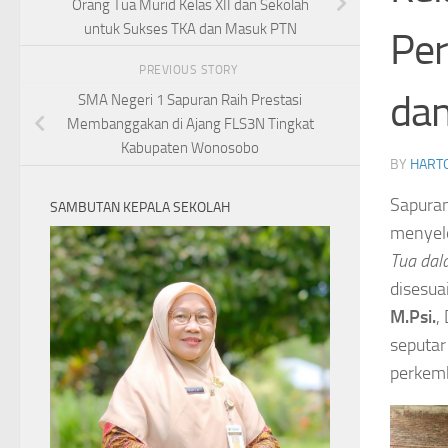
Orang Tua Murid Kelas XII dan Sekolah
untuk Sukses TKA dan Masuk PTN
Per
PREVIOUS STORY
dan
SMA Negeri 1 Sapuran Raih Prestasi
Membanggakan di Ajang FLS3N Tingkat
Kabupaten Wonosobo
BY
HARTO
Sapuran
SAMBUTAN KEPALA SEKOLAH
menyel
Tua dal
disesua
M.Psi.
,
seputar
perkemb