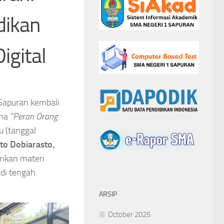
dikan
igital
Sapuran kembali
ema
“Peran Orang
 (tanggal
nto Dobiarasto,
rikan materi
di tengah
ARSIP
October 2025