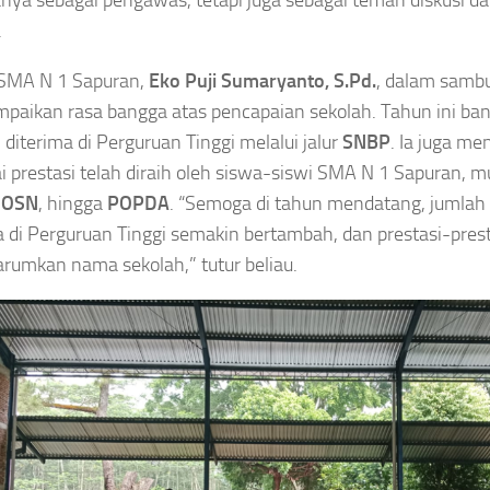
anya sebagai pengawas, tetapi juga sebagai teman diskusi 
.
 SMA N 1 Sapuran,
Eko Puji Sumaryanto, S.Pd.
, dalam samb
aikan rasa bangga atas pencapaian sekolah. Tahun ini ba
l diterima di Perguruan Tinggi melalui jalur
SNBP
. Ia juga 
i prestasi telah diraih oleh siswa-siswi SMA N 1 Sapuran, mu
,
OSN
, hingga
POPDA
. “Semoga di tahun mendatang, jumlah
a di Perguruan Tinggi semakin bertambah, dan prestasi-prest
umkan nama sekolah,” tutur beliau.