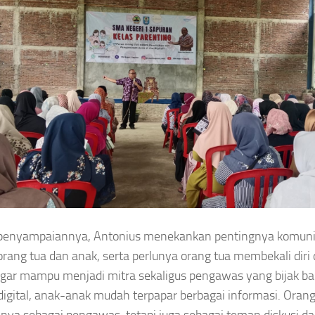
penyampaiannya, Antonius menekankan pentingnya komuni
orang tua dan anak, serta perlunya orang tua membekali diri 
 agar mampu menjadi mitra sekaligus pengawas yang bijak bag
 digital, anak-anak mudah terpapar berbagai informasi. Orang