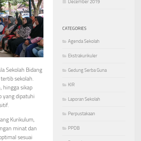
December 2019
CATEGORIES
Agenda Sekolah
Ekstrakurikuler
ala Sekolah Bidang
Gedung Serba Guna
ertib sekolah.
KIR
, hingga sikap
b yang dipatuhi
Laporan Sekolah
tif.
Perpustakaan
dang Kurikulum,
engan minat dan
PPDB
optimal sesuai