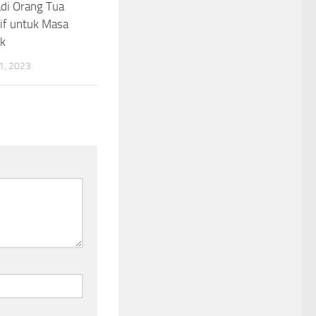
di Orang Tua
if untuk Masa
k
, 2023