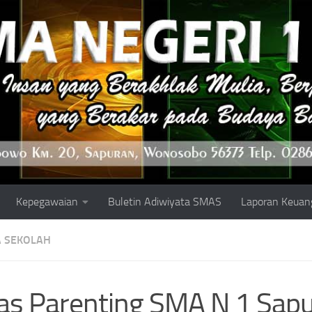
Kepegawaian
Buletin Adiwiyata SMAS
Laporan Keuan
 SEKOLAH
as Parenting SMA N 1 Sapu