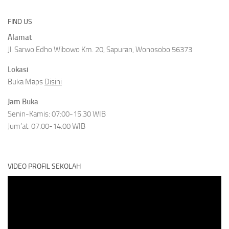
FIND US
Alamat
Jl. Sarwo Edho Wibowo Km. 20, Sapuran, Wonosobo 56373
Lokasi
Buka Maps
Disini
Jam Buka
Senin-Kamis: 07:00-15.30 WIB
Jum’at: 07:00-14:00 WIB
VIDEO PROFIL SEKOLAH
Video
Player