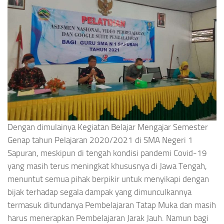
Dengan dimulainya Kegiatan Belajar Mengajar Semester
Genap tahun Pelajaran 2020/2021 di SMA Negeri 1
Sapuran, meskipun di tengah kondisi pandemi Covid-19
yang masih terus meningkat khususnya di Jawa Tengah,
menuntut semua pihak berpikir untuk menyikapi dengan
bijak terhadap segala dampak yang dimunculkannya
termasuk ditundanya Pembelajaran Tatap Muka dan masih
harus menerapkan Pembelajaran Jarak Jauh. Namun bagi