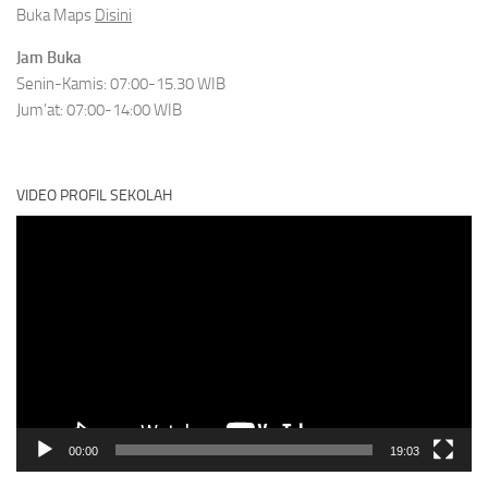
Buka Maps
Disini
Jam Buka
Senin-Kamis: 07:00-15.30 WIB
Jum’at: 07:00-14:00 WIB
VIDEO PROFIL SEKOLAH
Video
Player
00:00
19:03