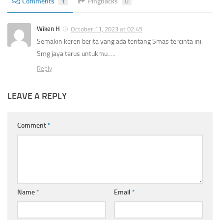
Comments
1
Pingbacks
0
Wiken H
October 11, 2023 at 02:45
Semakin keren berita yang ada tentang Smas tercinta ini.
Smg jaya terus untukmu…..
Reply
LEAVE A REPLY
Comment
*
Name
*
Email
*