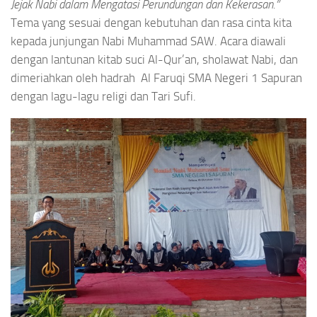
Jejak Nabi dalam Mengatasi Perundungan dan Kekerasan.”
Tema yang sesuai dengan kebutuhan dan rasa cinta kita
kepada junjungan Nabi Muhammad SAW. Acara diawali
dengan lantunan kitab suci Al-Qur’an, sholawat Nabi, dan
dimeriahkan oleh hadrah Al Faruqi SMA Negeri 1 Sapuran
dengan lagu-lagu religi dan Tari Sufi.